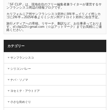
「SF CLIP」は、現地在住のフリー編集者兼ライターが運営するサ
ンフランシスコ周辺の情報ブログです。
カリフォルニア州サンフランシスコ郊外に8年半→イリノイ州シカ
ゴに2年半→2025年春よりミシガン州デトロイト郊外に在住予定。
旅行メディアへの寄稿、リサーチ、翻訳など、お仕事承っておりま
す。sf.clip123☆gmail.com（☆はアットマーク）までお気軽にご連
絡ください。
カテゴリー
サンフランシスコ
シリコンバレー
ナパ・ソノマ
ヨセミテ・アウトドア
小さな街めぐり