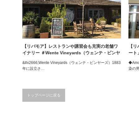
【リバモア】レストランや講習会も充実の老舗ワ
【リ
イナリー ＃Wente Vineyards（ウェンテ・ビンヤ
ート
ーズ）
&#x2666;Wente Vineyards（ウェンテ・ビンヤーズ）1883
◆Am
年に設立さ…
染の
トップページに戻る