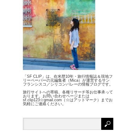
「SF CLIP」は、在米歴10年・旅行情報誌＆現地フ
リーペーパーの元編集者（Mica）が運営するサン
フランシスコ／シリコンバレーの情報ブログです。
旅行サイトへの寄稿、各種リサーチ等お仕事承って
おります。お問い合わせページまたは
sf.clip123☆gmail.com（☆はアットマーク）までお
気軽にご連絡ください。