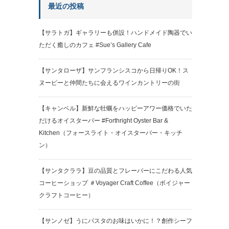
最近の投稿
【サラトガ】ギャラリーも併設！ハンドメイド陶器でい
ただく癒しのカフェ #Sue’s Gallery Cafe
【サンタローザ】サンフランシスコから日帰りOK！ス
ヌーピーと仲間たちに会えるワインカントリーの街
【キャンベル】新鮮な牡蠣をハッピーアワー価格でいた
だけるオイスターバー #Forthright Oyster Bar &
Kitchen（フォースライト・オイスターバー・キッチ
ン）
【サンタクララ】豆の品質とフレーバーにこだわる人気
コーヒーショップ ＃Voyager Craft Coffee（ボイジャー
クラフトコーヒー）
【サンノゼ】うにパスタのお味はいかに！？創作シーフ