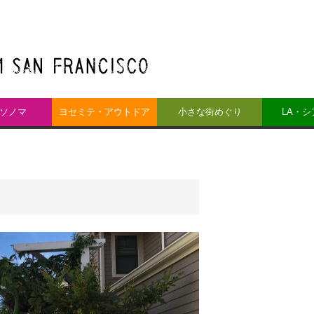
ソノマ
ヨセミテ・アウトドア
小さな街めぐり
LA・