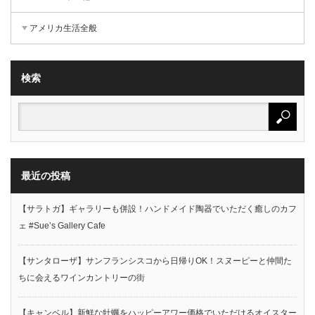
アメリカ生活全般
検索
最近の投稿
【サラトガ】ギャラリーも併設！ハンドメイド陶器でいただく癒しのカフ
ェ #Sue’s Gallery Cafe
【サンタローザ】サンフランシスコから日帰りOK！スヌーピーと仲間た
ちに会えるワインカントリーの街
【キャンベル】新鮮な牡蠣をハッピーアワー価格でいただけるオイスター