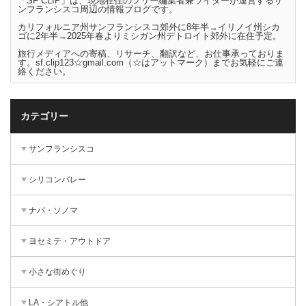
「SF CLIP」は、現地在住のフリー編集者兼ライターが運営するサ
ンフランシスコ周辺の情報ブログです。
カリフォルニア州サンフランシスコ郊外に8年半→イリノイ州シカ
ゴに2年半→2025年春よりミシガン州デトロイト郊外に在住予定。
旅行メディアへの寄稿、リサーチ、翻訳など、お仕事承っておりま
す。sf.clip123☆gmail.com（☆はアットマーク）までお気軽にご連
絡ください。
カテゴリー
サンフランシスコ
シリコンバレー
ナパ・ソノマ
ヨセミテ・アウトドア
小さな街めぐり
LA・シアトル他