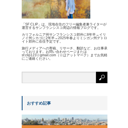
「SF CLIP」は、現地在住のフリー編集者兼ライターが
運営するサンフランシスコ周辺の情報ブログです。
カリフォルニア州サンフランシスコ郊外に8年半→イリ
ノイ州シカゴに2年半→2025年春よりミシガン州デトロ
イト郊外に在住予定です。
旅行メディアへの寄稿、リサーチ、翻訳など、お仕事承
っております。お問い合わせページまたは
sf.clip123☆gmail.com（☆はアットマーク）までお気軽
にご連絡ください。
おすすめ記事