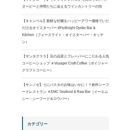
ヌーピーと仲間たちに会えるワインカントリーの街
【キャンベル】新鮮な牡蠣をハッピーアワー価格でいた
だけるオイスターバー #Forthright Oyster Bar &
Kitchen（フォースライト・オイスターバー・キッチ
ン）
【サンタクララ】豆の品質とフレーバーにこだわる人気
コーヒーショップ ＃Voyager Craft Coffee（ボイジャー
クラフトコーヒー）
【サンノゼ】うにパスタのお味はいかに！？創作シーフ
ードレストラン ＃EMC Seafood & Raw Bar（イーエム
シー・シーフード＆ロウバー）
カテゴリー