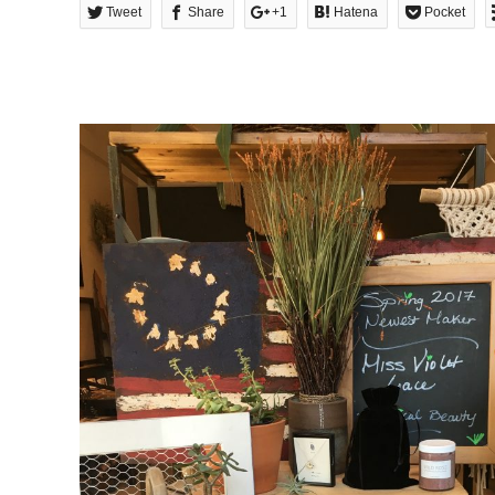
Tweet
Share
+1
Hatena
Pocket