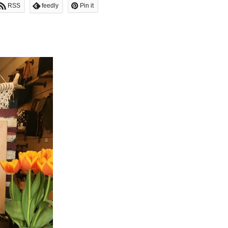
RSS
feedly
Pin it