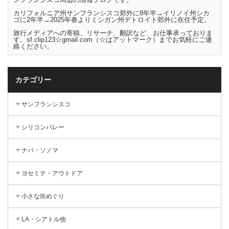
カリフォルニア州サンフランシスコ郊外に8年半→イリノイ州シカ
ゴに2年半→2025年春よりミシガン州デトロイト郊外に在住予定。
旅行メディアへの寄稿、リサーチ、翻訳など、お仕事承っておりま
す。sf.clip123☆gmail.com（☆はアットマーク）までお気軽にご連
絡ください。
カテゴリー
サンフランシスコ
シリコンバレー
ナパ・ソノマ
ヨセミテ・アウトドア
小さな街めぐり
LA・シアトル他