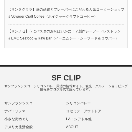
【サンタクララ】豆の品質とフレーバーにこだわる人気コーヒーショップ
＃Voyager Craft Coffee（ボイジャークラフトコーヒー）
【サンノゼ】うにパスタのお味はいかに！？創作シーフードレストラン
＃EMC Seafood & Raw Bar（イーエムシー・シーフード＆ロウバー）
SF CLIP
サンフランシスコ・シリコンバレー周辺の情報サイト。観光・グルメ・ショッピング
情報をブログ形式で綴っています。
サンフランシスコ
シリコンバレー
ナパ・ソノマ
ヨセミテ・アウトドア
小さな街めぐり
LA・シアトル他
アメリカ生活全般
ABOUT