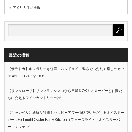
アメリカ生活全般
最近の投稿
【サラトガ】ギャラリーも併設！ハンドメイド陶器でいただく癒しのカフ
ェ #Sue’s Gallery Cafe
【サンタローザ】サンフランシスコから日帰りOK！スヌーピーと仲間た
ちに会えるワインカントリーの街
【キャンベル】新鮮な牡蠣をハッピーアワー価格でいただけるオイスター
バー #Forthright Oyster Bar & Kitchen（フォースライト・オイスターバ
ー・キッチン）