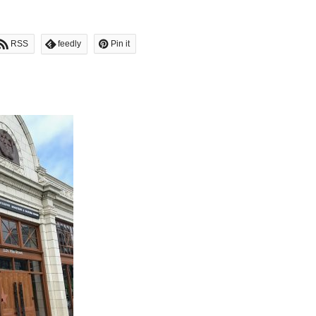
RSS
feedly
Pin it