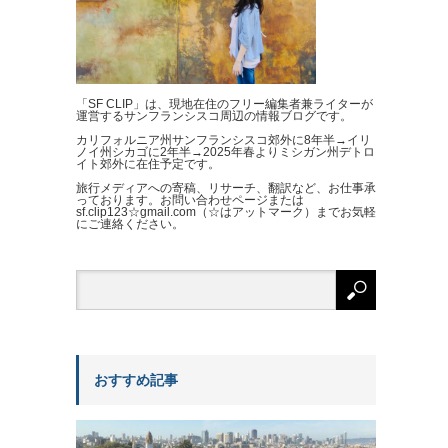
「SF CLIP」は、現地在住のフリー編集者兼ライターが
運営するサンフランシスコ周辺の情報ブログです。
カリフォルニア州サンフランシスコ郊外に8年半→イリ
ノイ州シカゴに2年半→2025年春よりミシガン州デトロ
イト郊外に在住予定です。
旅行メディアへの寄稿、リサーチ、翻訳など、お仕事承
っております。お問い合わせページまたは
sf.clip123☆gmail.com（☆はアットマーク）までお気軽
にご連絡ください。
おすすめ記事