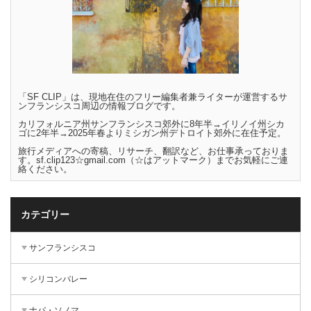
「SF CLIP」は、現地在住のフリー編集者兼ライターが運営するサ
ンフランシスコ周辺の情報ブログです。
カリフォルニア州サンフランシスコ郊外に8年半→イリノイ州シカ
ゴに2年半→2025年春よりミシガン州デトロイト郊外に在住予定。
旅行メディアへの寄稿、リサーチ、翻訳など、お仕事承っておりま
す。sf.clip123☆gmail.com（☆はアットマーク）までお気軽にご連
絡ください。
カテゴリー
サンフランシスコ
シリコンバレー
ナパ・ソノマ