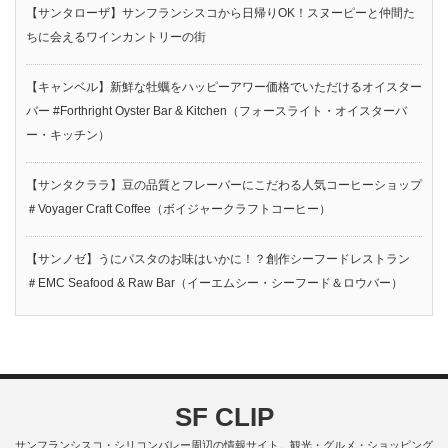
【サンタローザ】サンフランシスコから日帰りOK！スヌーピーと仲間た
ちに会えるワインカントリーの街
【キャンベル】新鮮な牡蠣をハッピーアワー価格でいただけるオイスター
バー #Forthright Oyster Bar & Kitchen（フォースライト・オイスターバ
ー・キッチン）
【サンタクララ】豆の品質とフレーバーにこだわる人気コーヒーショップ
＃Voyager Craft Coffee（ボイジャークラフトコーヒー）
【サンノゼ】うにパスタのお味はいかに！？創作シーフードレストラン
＃EMC Seafood & Raw Bar（イーエムシー・シーフード＆ロウバー）
SF CLIP
サンフランシスコ・シリコンバレー周辺の情報サイト。観光・グルメ・ショッピング