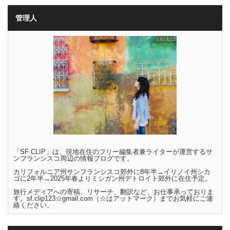
管理人
「SF CLIP」は、現地在住のフリー編集者兼ライターが運営するサ
ンフランシスコ周辺の情報ブログです。
カリフォルニア州サンフランシスコ郊外に8年半→イリノイ州シカ
ゴに2年半→2025年春よりミシガン州デトロイト郊外に在住予定。
旅行メディアへの寄稿、リサーチ、翻訳など、お仕事承っておりま
す。sf.clip123☆gmail.com（☆はアットマーク）までお気軽にご連
絡ください。