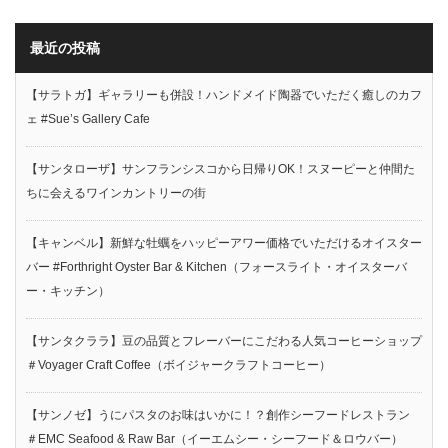
最近の投稿
【サラトガ】ギャラリーも併設！ハンドメイド陶器でいただく癒しのカフ
ェ #Sue’s Gallery Cafe
【サンタローザ】サンフランシスコから日帰りOK！スヌーピーと仲間た
ちに会えるワインカントリーの街
【キャンベル】新鮮な牡蠣をハッピーアワー価格でいただけるオイスター
バー #Forthright Oyster Bar & Kitchen（フォースライト・オイスターバ
ー・キッチン）
【サンタクララ】豆の品質とフレーバーにこだわる人気コーヒーショップ
＃Voyager Craft Coffee（ボイジャークラフトコーヒー）
【サンノゼ】うにパスタのお味はいかに！？創作シーフードレストラン
＃EMC Seafood & Raw Bar（イーエムシー・シーフード＆ロウバー）